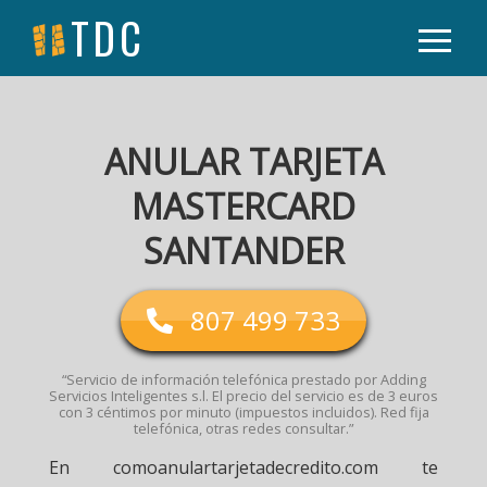
TDC
ANULAR TARJETA
MASTERCARD
SANTANDER
807 499 733
“Servicio de información telefónica prestado por Adding
Servicios Inteligentes s.l. El precio del servicio es de 3 euros
con 3 céntimos por minuto (impuestos incluidos). Red fija
telefónica, otras redes consultar.”
En comoanulartarjetadecredito.com te