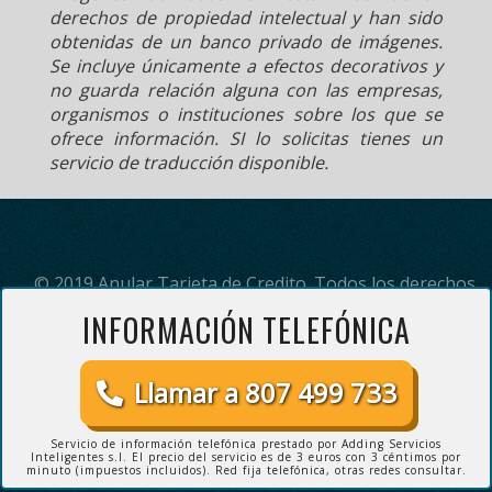
derechos de propiedad intelectual y han sido
obtenidas de un banco privado de imágenes.
Se incluye únicamente a efectos decorativos y
no guarda relación alguna con las empresas,
organismos o instituciones sobre los que se
ofrece información. SI lo solicitas tienes un
servicio de traducción disponible.
© 2019 Anular Tarjeta de Credito. Todos los derechos
reservados.
INFORMACIÓN TELEFÓNICA
(*) Servicio de información telefónica prestado por Adding Servicios
Inteligentes s.l. El precio del servicio es de 3 euros con 3 céntimos
por minuto (impuestos incluidos). Red fija telefónica, otras redes
Llamar a 807 499 733
consultar.
TDC
Servicio de información telefónica prestado por Adding Servicios
Inteligentes s.l. El precio del servicio es de 3 euros con 3 céntimos por
minuto (impuestos incluidos). Red fija telefónica, otras redes consultar.