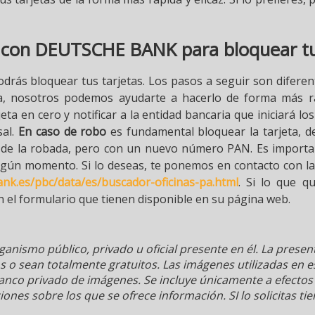
 con DEUTSCHE BANK para bloquear tu 
odrás bloquear tus tarjetas. Los pasos a seguir son difere
sa, nosotros podemos ayudarte a hacerlo de forma más rá
rjeta en cero y notificar a la entidad bancaria que iniciará 
sal.
En caso de robo
es fundamental bloquear la tarjeta, de
 de la robada, pero con un nuevo número PAN. Es importan
 algún momento. Si lo deseas, te ponemos en contacto con
nk.es/pbc/data/es/buscador-oficinas-pa.html
. Si lo que q
n el formulario que tienen disponible en su página web.
ganismo público, privado u oficial presente en él. La pres
s o sean totalmente gratuitos. Las imágenes utilizadas en 
banco privado de imágenes. Se incluye únicamente a efectos
ones sobre los que se ofrece información. SI lo solicitas tie