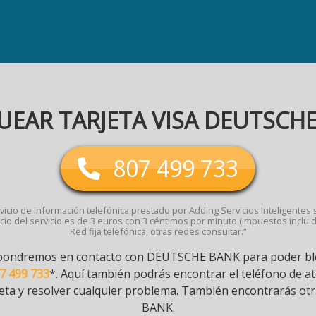
EAR TARJETA VISA DEUTSCH
807 499 733
vicio de información telefónica prestado por Adding Servicios Inteligentes s.
cio del servicio es de 3 euros con 3 céntimos por minuto (impuestos incluid
Red fija telefónica, otras redes consultar.”
 pondremos en contacto con DEUTSCHE BANK para poder bloq
7 499 733
*. Aquí también podrás encontrar el teléfono de a
rjeta y resolver cualquier problema. También encontrarás o
BANK.