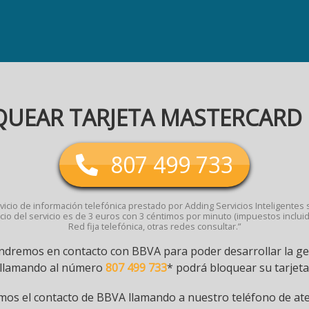
UEAR TARJETA MASTERCARD
807 499 733
vicio de información telefónica prestado por Adding Servicios Inteligentes s.
cio del servicio es de 3 euros con 3 céntimos por minuto (impuestos incluid
Red fija telefónica, otras redes consultar.”
dremos en contacto con BBVA para poder desarrollar la ges
 llamando al número
807 499 733
* podrá bloquear su tarjeta
os el contacto de BBVA llamando a nuestro teléfono de ate