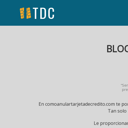
TDC
BLOQ
“Ser
pre
En comoanulartarjetadecredito.com te pon
Tan solo
Le proporcionam