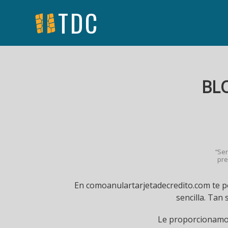
TDC
BL
“Ser
pre
En comoanulartarjetadecredito.com te p
sencilla. Tan
Le proporcionamos