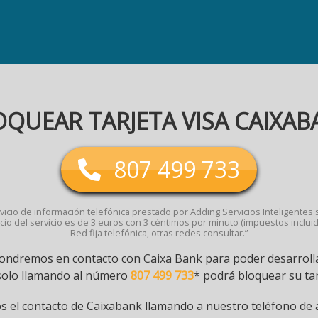
OQUEAR TARJETA VISA CAIXAB
807 499 733
vicio de información telefónica prestado por Adding Servicios Inteligentes s.
cio del servicio es de 3 euros con 3 céntimos por minuto (impuestos incluid
Red fija telefónica, otras redes consultar.”
ondremos en contacto con Caixa Bank para poder desarrolla
 solo llamando al número
807 499 733
* podrá bloquear su tar
 el contacto de Caixabank llamando a nuestro teléfono de a