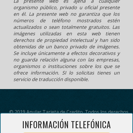
La presente web es ajena a cualquier
organismo público, privado u oficial presente
en él. La presente web no garantiza que los
números de teléfono mostrados estén
actualizados o sean totalmente gratuitos. Las
imágenes utilizadas en esta web tienen
derechos de propiedad intelectual y han sido
obtenidas de un banco privado de imágenes.
Se incluye únicamente a efectos decorativos y
no guarda relación alguna con las empresas,
organismos o instituciones sobre los que se
ofrece información. SI lo solicitas tienes un
servicio de traducción disponible.
© 2019 Anular Tarjeta de Credito. Todos los derechos
reservados.
INFORMACIÓN TELEFÓNICA
(*) Servicio de información telefónica prestado por Adding Servicios
Inteligentes s.l. El precio del servicio es de 3 euros con 3 céntimos