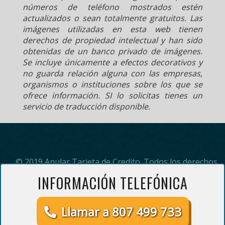
números de teléfono mostrados estén
actualizados o sean totalmente gratuitos. Las
imágenes utilizadas en esta web tienen
derechos de propiedad intelectual y han sido
obtenidas de un banco privado de imágenes.
Se incluye únicamente a efectos decorativos y
no guarda relación alguna con las empresas,
organismos o instituciones sobre los que se
ofrece información. SI lo solicitas tienes un
servicio de traducción disponible.
© 2019 Anular Tarjeta de Credito. Todos los derechos
reservados.
INFORMACIÓN TELEFÓNICA
(*) Servicio de información telefónica prestado por Adding Servicios
Inteligentes s.l. El precio del servicio es de 3 euros con 3 céntimos
por minuto (impuestos incluidos). Red fija telefónica, otras redes
Llamar a 807 499 733
consultar.