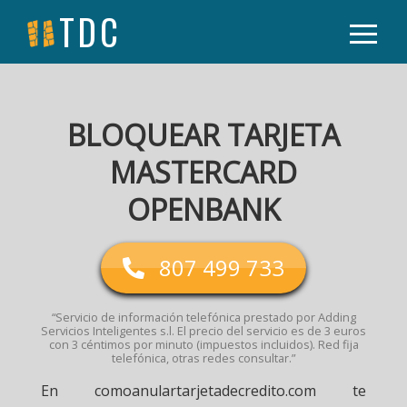
TDC
BLOQUEAR TARJETA
MASTERCARD
OPENBANK
807 499 733
“Servicio de información telefónica prestado por Adding
Servicios Inteligentes s.l. El precio del servicio es de 3 euros
con 3 céntimos por minuto (impuestos incluidos). Red fija
telefónica, otras redes consultar.”
En comoanulartarjetadecredito.com te