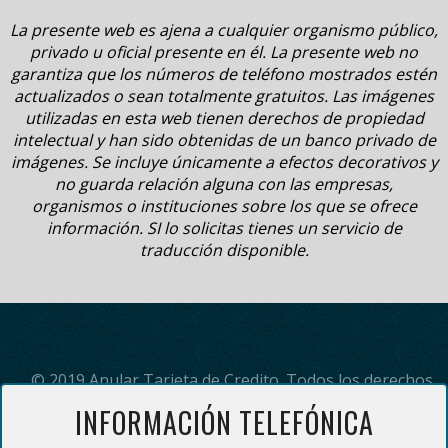
La presente web es ajena a cualquier organismo público,
privado u oficial presente en él. La presente web no
garantiza que los números de teléfono mostrados estén
actualizados o sean totalmente gratuitos. Las imágenes
utilizadas en esta web tienen derechos de propiedad
intelectual y han sido obtenidas de un banco privado de
imágenes. Se incluye únicamente a efectos decorativos y
no guarda relación alguna con las empresas,
organismos o instituciones sobre los que se ofrece
información. SI lo solicitas tienes un servicio de
traducción disponible.
© 2019 Anular Tarjeta de Credito. Todos los derechos
reservados.
INFORMACIÓN TELEFÓNICA
(*) Servicio de información telefónica prestado por Adding Servicios
Inteligentes s.l. El precio del servicio es de 3 euros con 3 céntimos