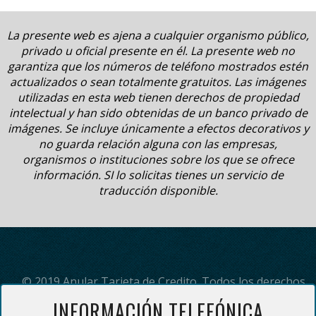
La presente web es ajena a cualquier organismo público,
privado u oficial presente en él. La presente web no
garantiza que los números de teléfono mostrados estén
actualizados o sean totalmente gratuitos. Las imágenes
utilizadas en esta web tienen derechos de propiedad
intelectual y han sido obtenidas de un banco privado de
imágenes. Se incluye únicamente a efectos decorativos y
no guarda relación alguna con las empresas,
organismos o instituciones sobre los que se ofrece
información. SI lo solicitas tienes un servicio de
traducción disponible.
© 2019 Anular Tarjeta de Credito. Todos los derechos
reservados.
INFORMACIÓN TELEFÓNICA
(*) Servicio de información telefónica prestado por Adding Servicios